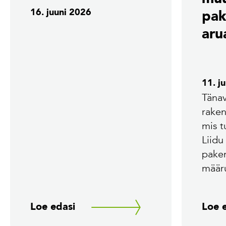
16. juuni 2026
pak
aru
11. j
Tänav
rake
mis 
Liidu
pake
määr
Loe edasi
Loe 