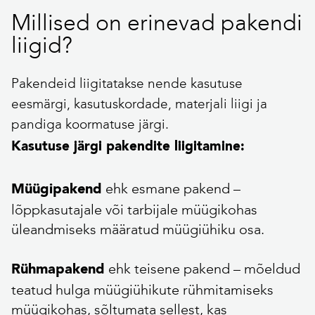
Millised on erinevad pakendi
liigid?
Pakendeid liigitatakse nende kasutuse
eesmärgi, kasutuskordade, materjali liigi ja
pandiga koormatuse järgi.
Kasutuse järgi pakendite liigitamine:
ehk esmane pakend –
Müügipakend
lõppkasutajale või tarbijale müügikohas
üleandmiseks määratud müügiühiku osa.
ehk teisene pakend – mõeldud
Rühmapakend
teatud hulga müügiühikute rühmitamiseks
müügikohas, sõltumata sellest, kas