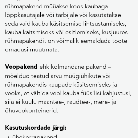
rühmapakend müüakse koos kaubaga
lõppkasutajale või tarbijale või kasutatakse
seda vaid kauba käsitsemise lihtsustamiseks,
kauba kaitsmiseks või esitlemiseks, kusjuures
rühmapakendit on võimalik eemaldada toote
omadusi muutmata.
ehk kolmandane pakend –
Veopakend
mõeldud teatud arvu müügiühikute või
rühmapakendis kaupade käsitsemiseks ja
veoks, et vältida veol kauba füüsilisi kahjustusi,
siia ei kuulu maantee-, raudtee-, mere- ja
õhuveokonteinerid.
Kasutuskordade järgi:
ühekorrapakend