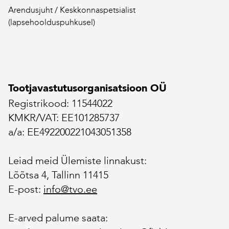
Arendusjuht / Keskkonnaspetsialist
(lapsehoolduspuhkusel)
Tootjavastutusorganisatsioon OÜ
Registrikood: 11544022
KMKR/VAT: EE101285737
a/a: EE492200221043051358
Leiad meid Ülemiste linnakust:
Lõõtsa 4, Tallinn 11415
E-post:
info@tvo.ee
E-arved palume saata: