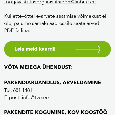
tootjavastutusorganisatsioon@finbite.ee
Kui ettevõttel e-arvete saatmise võimekust ei
ole, palume samale aadressile saata arved
PDF-failina.
Leia meid kaardil
VÕTA MEIEGA ÜHENDUST:
PAKENDIARUANDLUS, ARVELDAMINE
Tel: 681 1481
E-post: info@tvo.ee
PAKENDITE KOGUMINE, KOV KOOSTÖÖ