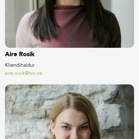
Aire Rosik
Kliendihaldur
aire.rosik@tvo.ee