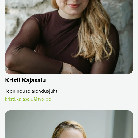
Kristi Kajasalu
Teeninduse arendusjuht
kristi.kajasalu@tvo.ee