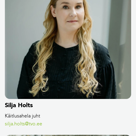
Silja Holts
Käitlusahela juht
silja.holts@tvo.ee