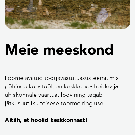
Meie meeskond
Loome avatud tootjavastutussüsteemi, mis
põhineb koostööl, on keskkonda hoidev ja
ühiskonnale väärtust loov ning tagab
jätkusuutliku teisese toorme ringluse.
Aitäh, et hoolid keskkonnast!