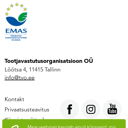
Tootjavastutusorganisatsioon OÜ
Lõõtsa 4, 11415 Tallinn
info@tvo.ee
Kontakt
Privaatsusteavitus
Küpsiste sätted
Meie veebisait kasutab ainult küpsiseid, mis