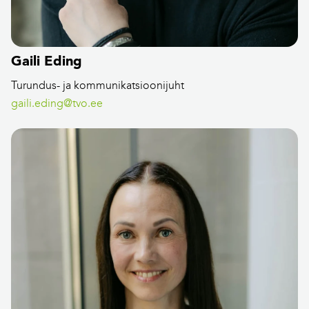
Gaili Eding
Turundus- ja kommunikatsioonijuht
gaili.eding@tvo.ee