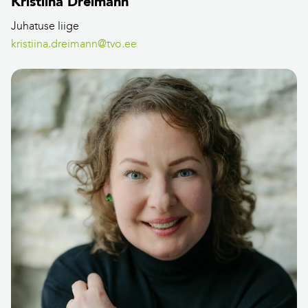
Kristiina Dreimann
Juhatuse liige
kristiina.dreimann@tvo.ee