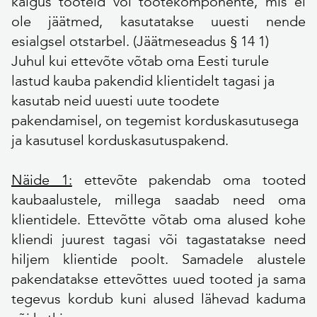
käigus tooteid või tootekomponente, mis ei
ole jäätmed, kasutatakse uuesti nende
esialgsel otstarbel. (Jäätmeseadus § 14 1)
Juhul kui ettevõte võtab oma Eesti turule
lastud kauba pakendid klientidelt tagasi ja
kasutab neid uuesti uute toodete
pakendamisel, on tegemist korduskasutusega
ja kasutusel korduskasutuspakend.
Näide 1:
ettevõte pakendab oma tooted
kaubaalustele, millega saadab need oma
klientidele. Ettevõtte võtab oma alused kohe
kliendi juurest tagasi või tagastatakse need
hiljem klientide poolt. Samadele alustele
pakendatakse ettevõttes uued tooted ja sama
tegevus kordub kuni alused lähevad kaduma