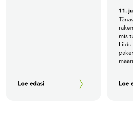
11. j
Tänav
rake
mis 
Liidu
pake
määr
Loe edasi
Loe 