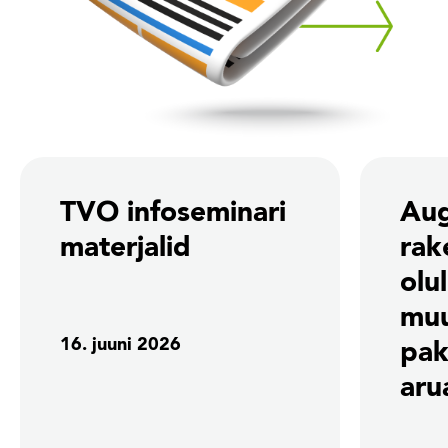
TVO infoseminari
Aug
materjalid
rak
olu
mu
16. juuni 2026
pak
aru