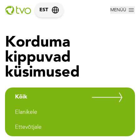
MENÜÜ
EST
Korduma
kippuvad
küsimused
Kõik
Elanikele
Ettevõtjale