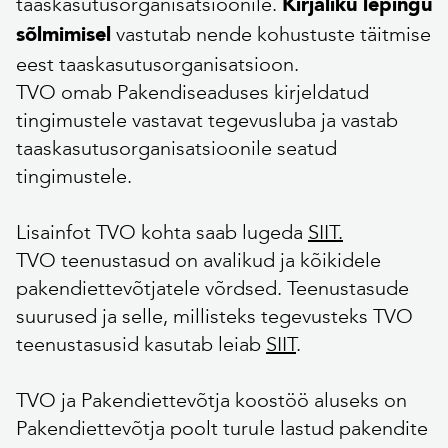
taaskasutusorganisatsioonile.
Kirjaliku lepingu
vastutab nende kohustuste täitmise
sõlmimisel
eest taaskasutusorganisatsioon.
TVO omab Pakendiseaduses kirjeldatud
tingimustele vastavat tegevusluba ja vastab
taaskasutusorganisatsioonile seatud
tingimustele.
Lisainfot TVO kohta saab lugeda
SIIT.
TVO teenustasud on avalikud ja kõikidele
pakendiettevõtjatele võrdsed. Teenustasude
suurused ja selle, millisteks tegevusteks TVO
teenustasusid kasutab leiab
SIIT
.
TVO ja Pakendiettevõtja koostöö aluseks on
Pakendiettevõtja poolt turule lastud pakendite