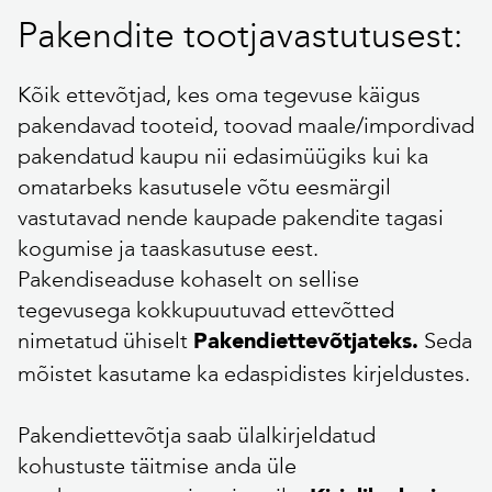
Pakendite tootjavastutusest:
Kõik ettevõtjad, kes oma tegevuse käigus
pakendavad tooteid, toovad maale/impordivad
pakendatud kaupu nii edasimüügiks kui ka
omatarbeks kasutusele võtu eesmärgil
vastutavad nende kaupade pakendite tagasi
kogumise ja taaskasutuse eest.
Pakendiseaduse kohaselt on sellise
tegevusega kokkupuutuvad ettevõtted
nimetatud ühiselt
Seda
Pakendiettevõtjateks.
mõistet kasutame ka edaspidistes kirjeldustes.
Pakendiettevõtja saab ülalkirjeldatud
kohustuste täitmise anda üle