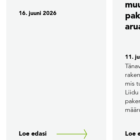
mu
16. juuni 2026
pak
aru
11. j
Tänav
rake
mis 
Liidu
pake
määr
Loe edasi
Loe 