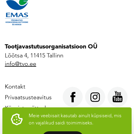
Tootjavastutusorganisatsioon OÜ
Lõõtsa 4, 11415 Tallinn
info@tvo.ee
Kontakt
Privaatsusteavitus
Küpsiste sätted
Meie veebisait kasutab ainult küpsiseid, mis
on vajalikud saidi toimimiseks.
Tootjavastutusorganisatsioon OÜ © 2026 Kõik õigused