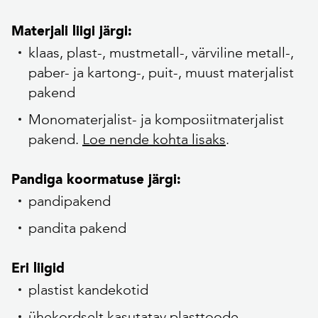
Materjali liigi järgi:
klaas, plast-, mustmetall-, värviline metall-,
paber- ja kartong-, puit-, muust materjalist
pakend
Monomaterjalist- ja komposiitmaterjalist
pakend.
Loe nende kohta lisaks
.
Pandiga koormatuse järgi:
pandipakend
pandita pakend
Eri liigid
plastist kandekotid
ühekordselt kasutatav plasttoode