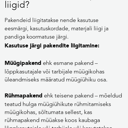
liigid?
Pakendeid liigitatakse nende kasutuse
eesmärgi, kasutuskordade, materjali liigi ja
pandiga koormatuse järgi.
Kasutuse järgi pakendite liigitamine:
ehk esmane pakend –
Müügipakend
lõppkasutajale või tarbijale müügikohas
üleandmiseks määratud müügiühiku osa.
ehk teisene pakend – mõeldud
Rühmapakend
teatud hulga müügiühikute rühmitamiseks
müügikohas, sõltumata sellest, kas
rühmapakend müüakse koos kaubaga