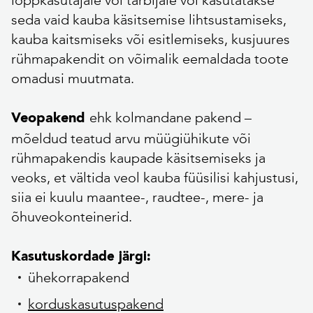
lõppkasutajale või tarbijale või kasutatakse
seda vaid kauba käsitsemise lihtsustamiseks,
kauba kaitsmiseks või esitlemiseks, kusjuures
rühmapakendit on võimalik eemaldada toote
omadusi muutmata.
ehk kolmandane pakend –
Veopakend
mõeldud teatud arvu müügiühikute või
rühmapakendis kaupade käsitsemiseks ja
veoks, et vältida veol kauba füüsilisi kahjustusi,
siia ei kuulu maantee-, raudtee-, mere- ja
õhuveokonteinerid.
Kasutuskordade järgi:
ühekorrapakend
korduskasutuspakend