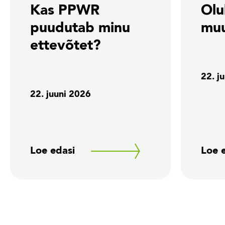
Kas PPWR
Olu
puudutab minu
mu
ettevõtet?
22. j
22. juuni 2026
Loe edasi
Loe 