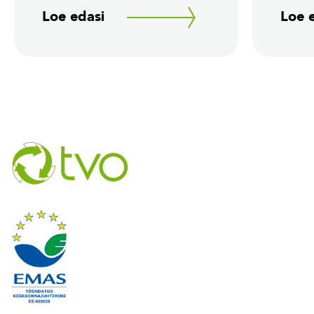
Loe edasi
Loe 