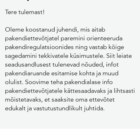
Tere tulemast!
Oleme koostanud juhendi, mis aitab
pakendiettevõtjatel paremini orienteeruda
pakendiregulatsioonides ning vastab kõige
sagedamini tekkivatele küsimustele. Siit leiate
seadusandlusest tulenevad nõuded, infot
pakendiaruande esitamise kohta ja muud
olulist. Soovime teha pakendialase info
pakendiettevõtjatele kättesaadavaks ja lihtsasti
mõistetavaks, et saaksite oma ettevõtet
edukalt ja vastutustundlikult juhtida.