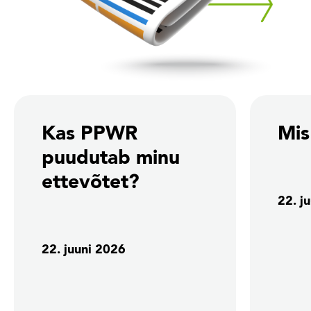
Kas PPWR
Mi
puudutab minu
ettevõtet?
22. j
22. juuni 2026