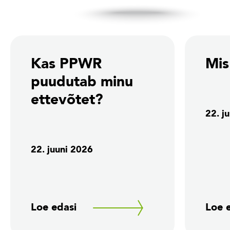
Kas PPWR
Mi
puudutab minu
ettevõtet?
22. j
22. juuni 2026
Loe edasi
Loe 