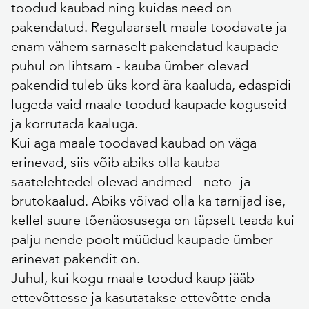
toodud kaubad ning kuidas need on
pakendatud. Regulaarselt maale toodavate ja
enam vähem sarnaselt pakendatud kaupade
puhul on lihtsam - kauba ümber olevad
pakendid tuleb üks kord ära kaaluda, edaspidi
lugeda vaid maale toodud kaupade koguseid
ja korrutada kaaluga.
Kui aga maale toodavad kaubad on väga
erinevad, siis võib abiks olla kauba
saatelehtedel olevad andmed - neto- ja
brutokaalud. Abiks võivad olla ka tarnijad ise,
kellel suure tõenäosusega on täpselt teada kui
palju nende poolt müüdud kaupade ümber
erinevat pakendit on.
Juhul, kui kogu maale toodud kaup jääb
ettevõttesse ja kasutatakse ettevõtte enda