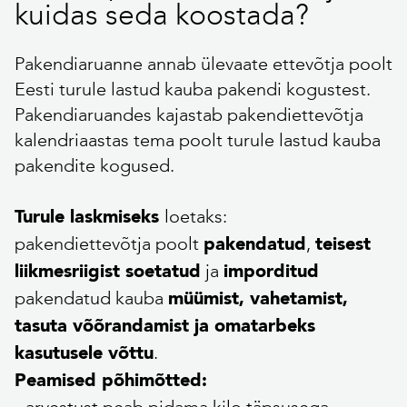
kuidas seda koostada?
Pakendiaruanne annab ülevaate ettevõtja poolt
Eesti turule lastud kauba pakendi kogustest.
Pakendiaruandes kajastab pakendiettevõtja
kalendriaastas tema poolt turule lastud kauba
pakendite kogused.
loetaks:
Turule laskmiseks
pakendiettevõtja poolt
,
pakendatud
teisest
ja
liikmesriigist soetatud
imporditud
pakendatud kauba
müümist, vahetamist,
tasuta võõrandamist ja omatarbeks
.
kasutusele võttu
Peamised põhimõtted: