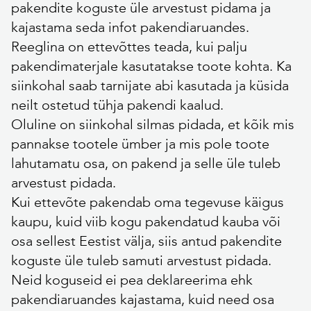
pakendite koguste üle arvestust pidama ja
kajastama seda infot pakendiaruandes.
Reeglina on ettevõttes teada, kui palju
pakendimaterjale kasutatakse toote kohta. Ka
siinkohal saab tarnijate abi kasutada ja küsida
neilt ostetud tühja pakendi kaalud.
Oluline on siinkohal silmas pidada, et kõik mis
pannakse tootele ümber ja mis pole toote
lahutamatu osa, on pakend ja selle üle tuleb
arvestust pidada.
Kui ettevõte pakendab oma tegevuse käigus
kaupu, kuid viib kogu pakendatud kauba või
osa sellest Eestist välja, siis antud pakendite
koguste üle tuleb samuti arvestust pidada.
Neid koguseid ei pea deklareerima ehk
pakendiaruandes kajastama, kuid need osa