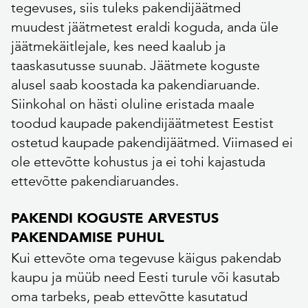
tegevuses, siis tuleks pakendijäätmed
muudest jäätmetest eraldi koguda, anda üle
jäätmekäitlejale, kes need kaalub ja
taaskasutusse suunab. Jäätmete koguste
alusel saab koostada ka pakendiaruande.
Siinkohal on hästi oluline eristada maale
toodud kaupade pakendijäätmetest Eestist
ostetud kaupade pakendijäätmed. Viimased ei
ole ettevõtte kohustus ja ei tohi kajastuda
ettevõtte pakendiaruandes.
PAKENDI KOGUSTE ARVESTUS
PAKENDAMISE PUHUL
Kui ettevõte oma tegevuse käigus pakendab
kaupu ja müüb need Eesti turule või kasutab
oma tarbeks, peab ettevõtte kasutatud