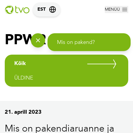
MENÜÜ
EST
PPWR teejuht
Mis on pakend?
Kõik
ÜLDINE
21. aprill 2023
Mis on pakendiaruanne ja