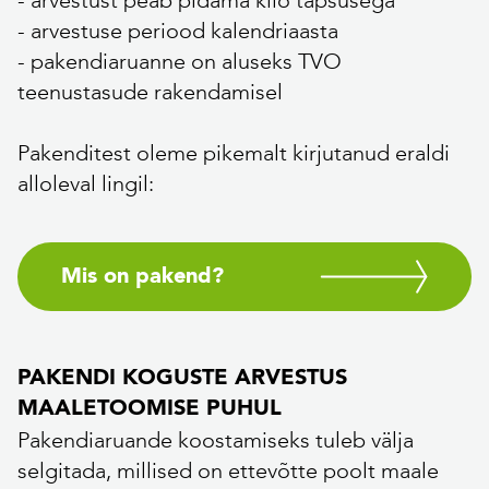
- arvestust peab pidama kilo täpsusega
- arvestuse periood kalendriaasta
- pakendiaruanne on aluseks TVO
teenustasude rakendamisel
Pakenditest oleme pikemalt kirjutanud eraldi
alloleval lingil:
Mis on pakend?
PAKENDI KOGUSTE ARVESTUS
MAALETOOMISE PUHUL
Pakendiaruande koostamiseks tuleb välja
selgitada, millised on ettevõtte poolt maale