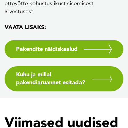
ettevõtte kohustuslikust sisemisest
arvestusest.
VAATA LISAKS:
Pakendite näidiskaalud
Kuhu ja millal
pakendiaruannet esitada?
Viimased uudised