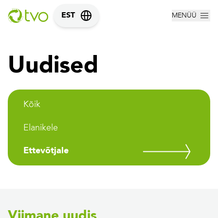
MENÜÜ
EST
Uudised
Kõik
Elanikele
Ettevõtjale
Viimane uudis