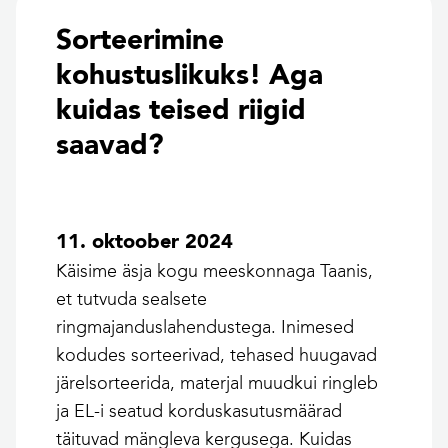
Sorteerimine
kohustuslikuks! Aga
kuidas teised riigid
saavad?
11. oktoober 2024
Käisime äsja kogu meeskonnaga Taanis,
et tutvuda sealsete
ringmajanduslahendustega. Inimesed
kodudes sorteerivad, tehased huugavad
järelsorteerida, materjal muudkui ringleb
ja EL-i seatud korduskasutusmäärad
täituvad mängleva kergusega. Kuidas