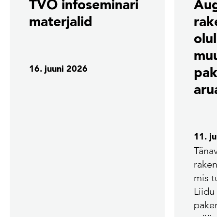
TVO infoseminari
Aug
materjalid
rak
olu
mu
16. juuni 2026
pak
aru
11. j
Tänav
rake
mis 
Liidu
pake