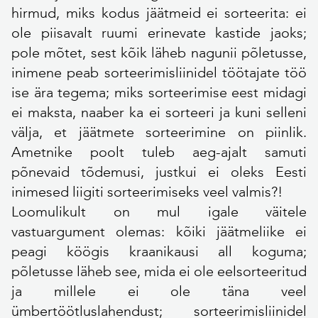
hirmud, miks kodus jäätmeid ei sorteerita: ei
ole piisavalt ruumi erinevate kastide jaoks;
pole mõtet, sest kõik läheb nagunii põletusse,
inimene peab sorteerimisliinidel töötajate töö
ise ära tegema; miks sorteerimise eest midagi
ei maksta, naaber ka ei sorteeri ja kuni selleni
välja, et jäätmete sorteerimine on piinlik.
Ametnike poolt tuleb aeg-ajalt samuti
põnevaid tõdemusi, justkui ei oleks Eesti
inimesed liigiti sorteerimiseks veel valmis?!
Loomulikult on mul igale väitele
vastuargument olemas: kõiki jäätmeliike ei
peagi köögis kraanikausi all koguma;
põletusse läheb see, mida ei ole eelsorteeritud
ja millele ei ole täna veel
ümbertöötluslahendust; sorteerimisliinidel