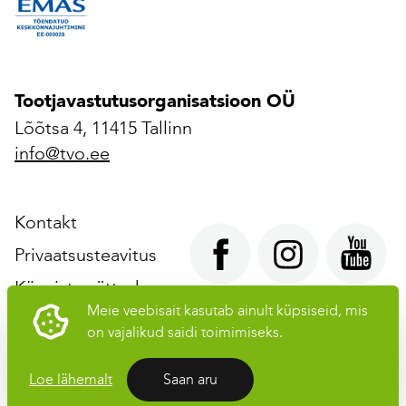
Tootjavastutusorganisatsioon OÜ
Lõõtsa 4, 11415 Tallinn
info@tvo.ee
Kontakt
Privaatsusteavitus
Küpsiste sätted
Meie veebisait kasutab ainult küpsiseid, mis
on vajalikud saidi toimimiseks.
Tootjavastutusorganisatsioon OÜ © 2026 Kõik õigused
kaitstud
Loe lähemalt
Saan aru