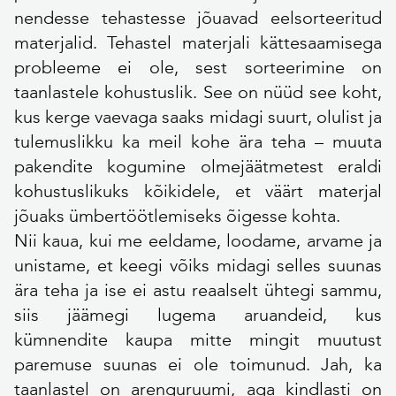
nendesse tehastesse jõuavad eelsorteeritud
materjalid. Tehastel materjali kättesaamisega
probleeme ei ole, sest sorteerimine on
taanlastele kohustuslik. See on nüüd see koht,
kus kerge vaevaga saaks midagi suurt, olulist ja
tulemuslikku ka meil kohe ära teha – muuta
pakendite kogumine olmejäätmetest eraldi
kohustuslikuks kõikidele, et väärt materjal
jõuaks ümbertöötlemiseks õigesse kohta.
Nii kaua, kui me eeldame, loodame, arvame ja
unistame, et keegi võiks midagi selles suunas
ära teha ja ise ei astu reaalselt ühtegi sammu,
siis jäämegi lugema aruandeid, kus
kümnendite kaupa mitte mingit muutust
paremuse suunas ei ole toimunud. Jah, ka
taanlastel on arenguruumi, aga kindlasti on