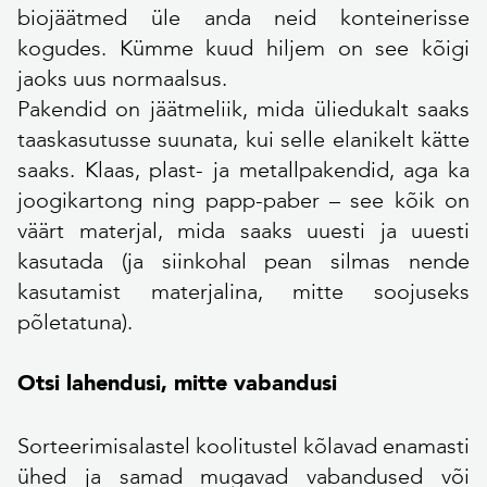
biojäätmed üle anda neid konteinerisse
kogudes. Kümme kuud hiljem on see kõigi
jaoks uus normaalsus.
Pakendid on jäätmeliik, mida üliedukalt saaks
taaskasutusse suunata, kui selle elanikelt kätte
saaks. Klaas, plast- ja metallpakendid, aga ka
joogikartong ning papp-paber – see kõik on
väärt materjal, mida saaks uuesti ja uuesti
kasutada (ja siinkohal pean silmas nende
kasutamist materjalina, mitte soojuseks
põletatuna).
Otsi lahendusi, mitte vabandusi
Sorteerimisalastel koolitustel kõlavad enamasti
ühed ja samad mugavad vabandused või