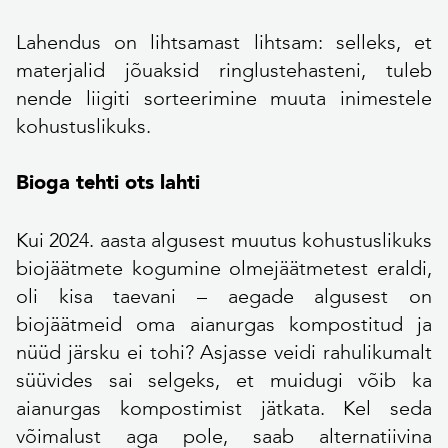
Lahendus on lihtsamast lihtsam: selleks, et
materjalid jõuaksid ringlustehasteni, tuleb
nende liigiti sorteerimine muuta inimestele
kohustuslikuks.
Bioga tehti ots lahti
Kui 2024. aasta algusest muutus kohustuslikuks
biojäätmete kogumine olmejäätmetest eraldi,
oli kisa taevani – aegade algusest on
biojäätmeid oma aianurgas kompostitud ja
nüüd järsku ei tohi? Asjasse veidi rahulikumalt
süüvides sai selgeks, et muidugi võib ka
aianurgas kompostimist jätkata. Kel seda
võimalust aga pole, saab alternatiivina