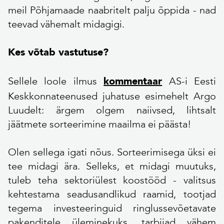
meil Põhjamaade naabritelt palju õppida - nad
teevad vähemalt midagigi.
Kes võtab vastutuse?
Sellele loole ilmus
AS-i Eesti
kommentaar
Keskkonnateenused juhatuse esimehelt Argo
Luudelt: ärgem olgem naiivsed, lihtsalt
jäätmete sorteerimine maailma ei päästa!
Olen sellega igati nõus. Sorteerimisega üksi ei
tee midagi ära. Selleks, et midagi muutuks,
tuleb teha sektoriülest koostööd - valitsus
kehtestama seadusandlikud raamid, tootjad
tegema investeeringuid ringlussevõetavate
pakenditele üleminekuks, tarbijad vähem