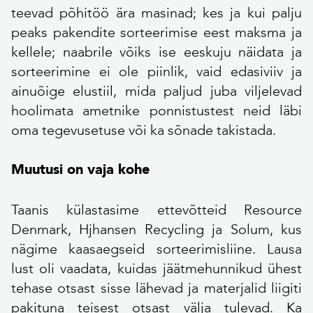
teevad põhitöö ära masinad; kes ja kui palju
peaks pakendite sorteerimise eest maksma ja
kellele; naabrile võiks ise eeskuju näidata ja
sorteerimine ei ole piinlik, vaid edasiviiv ja
ainuõige elustiil, mida paljud juba viljelevad
hoolimata ametnike ponnistustest neid läbi
oma tegevusetuse või ka sõnade takistada.
Muutusi on vaja kohe
Taanis külastasime ettevõtteid Resource
Denmark, Hjhansen Recycling ja Solum, kus
nägime kaasaegseid sorteerimisliine. Lausa
lust oli vaadata, kuidas jäätmehunnikud ühest
tehase otsast sisse lähevad ja materjalid liigiti
pakituna teisest otsast välja tulevad. Ka