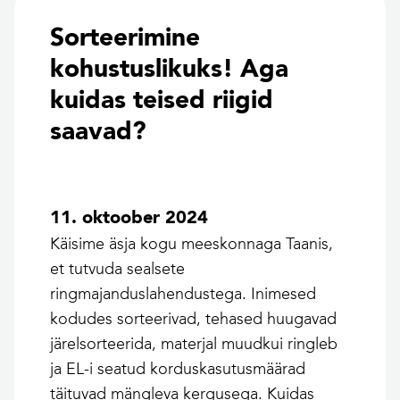
Sorteerimine
kohustuslikuks! Aga
kuidas teised riigid
saavad?
11. oktoober 2024
Käisime äsja kogu meeskonnaga Taanis,
et tutvuda sealsete
ringmajanduslahendustega. Inimesed
kodudes sorteerivad, tehased huugavad
järelsorteerida, materjal muudkui ringleb
ja EL-i seatud korduskasutusmäärad
täituvad mängleva kergusega. Kuidas