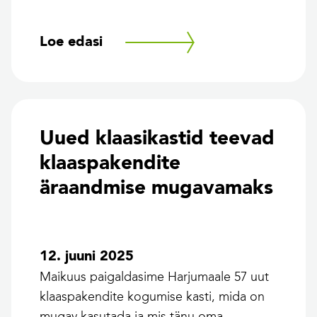
Loe edasi
Uued klaasikastid teevad
klaaspakendite
äraandmise mugavamaks
12. juuni 2025
Maikuus paigaldasime Harjumaale 57 uut
klaaspakendite kogumise kasti, mida on
mugav kasutada ja mis tänu oma