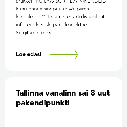
artikkel "KUIDAS SORTIDA PAKENDEID:
kuhu panna sinepituub või piima
kilepakend?". Leiame, et artiklis avaldatud
info ei ole siiski päris korrektne.
Selgitame, miks.
Loe edasi
Tallinna vanalinn sai 8 uut
pakendipunkti