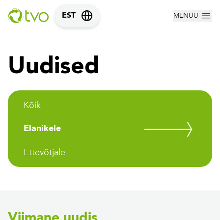
MENÜÜ
EST
Uudised
Kõik
Elanikele
Ettevõtjale
Viimane uudis