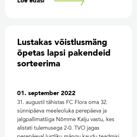
Loe edasi
Lustakas võistlusmäng
õpetas lapsi pakendeid
sorteerima
01. september 2022
31. augustil tähistas FC Flora oma 32.
sünnipäeva meeleoluka perepäeva ja
jalgpallimatšiga Nõmme Kalju vastu, kes
alistati tulemusega 2-0. TVO jagas
perepäeval lustliku mängu kaudu teadmisi