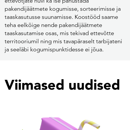
ettevõtjate huvi ka ise panustada
pakendijäätmete kogumisse, sorteerimisse ja
taaskasutusse suunamisse. Koostööd saame
teha eelkõige nende pakendijäätmete
taaskasutamise osas, mis tekivad ettevõtte
territooriumil ning mis tavapäraselt tarbijateni
ja seeläbi kogumispunktidesse ei jõua.
Viimased uudised