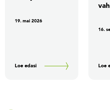
vah
19. mai 2026
16. s
Loe edasi
Loe 