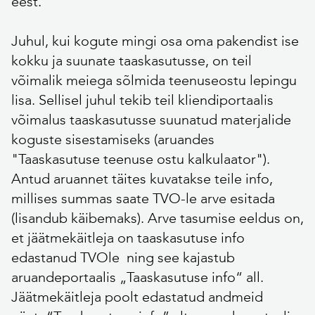
eest.
Juhul, kui kogute mingi osa oma pakendist ise
kokku ja suunate taaskasutusse, on teil
võimalik meiega sõlmida teenuseostu lepingu
lisa. Sellisel juhul tekib teil kliendiportaalis
võimalus taaskasutusse suunatud materjalide
koguste sisestamiseks (aruandes
"Taaskasutuse teenuse ostu kalkulaator").
Antud aruannet täites kuvatakse teile info,
millises summas saate TVO-le arve esitada
(lisandub käibemaks). Arve tasumise eeldus on,
et jäätmekäitleja on taaskasutuse info
edastanud TVOle ning see kajastub
aruandeportaalis „Taaskasutuse info“ all.
Jäätmekäitleja poolt edastatud andmeid