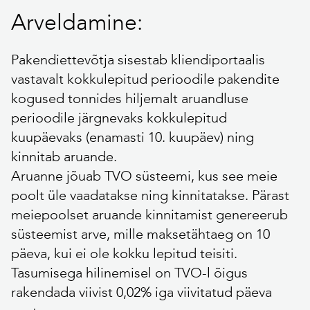
Arveldamine:
Pakendiettevõtja sisestab kliendiportaalis
vastavalt kokkulepitud perioodile pakendite
kogused tonnides hiljemalt aruandluse
perioodile järgnevaks kokkulepitud
kuupäevaks (enamasti 10. kuupäev) ning
kinnitab aruande.
Aruanne jõuab TVO süsteemi, kus see meie
poolt üle vaadatakse ning kinnitatakse. Pärast
meiepoolset aruande kinnitamist genereerub
süsteemist arve, mille maksetähtaeg on 10
päeva, kui ei ole kokku lepitud teisiti.
Tasumisega hilinemisel on TVO-l õigus
rakendada viivist 0,02% iga viivitatud päeva