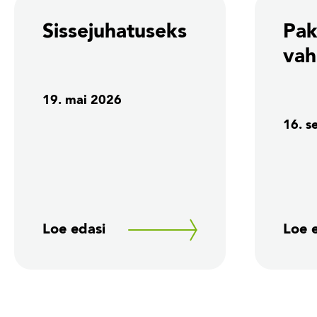
Sissejuhatuseks
Pak
vah
19. mai 2026
16. s
Loe edasi
Loe 