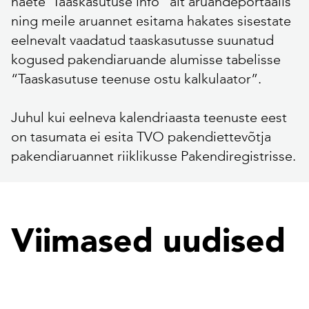
näete“Taaskasutuse info” alt aruandeportaalis
ning meile aruannet esitama hakates sisestate
eelnevalt vaadatud taaskasutusse suunatud
kogused pakendiaruande alumisse tabelisse
“Taaskasutuse teenuse ostu kalkulaator”.
Juhul kui eelneva kalendriaasta teenuste eest
on tasumata ei esita TVO pakendiettevõtja
pakendiaruannet riiklikusse Pakendiregistrisse.
Viimased uudised