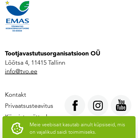
Tootjavastutusorganisatsioon OÜ
Lõõtsa 4, 11415 Tallinn
info@tvo.ee
Kontakt
Privaatsusteavitus
Küpsiste sätted
Meie veebisait kasutab ainult küpsiseid, mis
on vajalikud saidi toimimiseks.