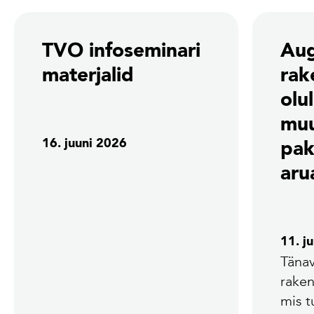
TVO infoseminari
Aug
materjalid
rak
olu
mu
16. juuni 2026
pak
aru
11. j
Tänav
rake
mis 