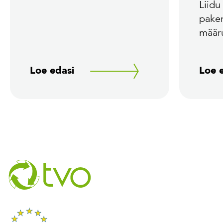
Liidu
pake
määr
Loe edasi
Loe 