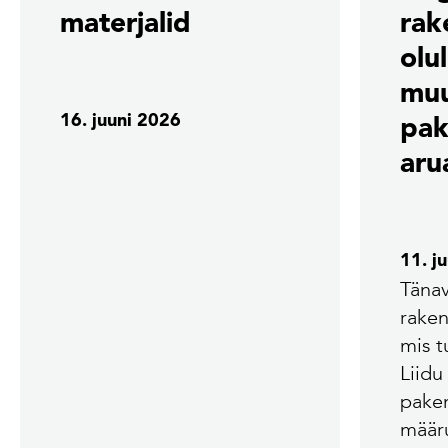
materjalid
rak
olu
mu
16. juuni 2026
pak
aru
11. j
Tänav
rake
mis 
Liidu
pake
määr