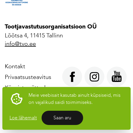
Tootjavastutusorganisatsioon OÜ
Lõõtsa 4, 11415 Tallinn
info@tvo.ee
Kontakt
Privaatsusteavitus
Küpsiste sätted
Meie veebisait kasutab ainult küpsiseid, mis
on vajalikud saidi toimimiseks.
Tootjavastutusorganisatsioon OÜ © 2026 Kõik õigused
kaitstud
Loe lähemalt
Saan aru