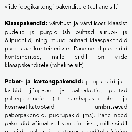
viide joogikartongi pakenditele (kollane silt)
värvitust ja värvilisest klaasist
Klaaspakendid:
pudelid ja purgid (sh puhtad siirupi- ja
õlipudelid) ning muud puhtad klaaspakendid
pane klaasikonteinerisse. Pane need pakendid
konteinerisse, mille sildil on viide
klaaspakenditele (roheline silt)
pappkastid ja -
Paber- ja kartongpakendid:
karbid, jõupaber ja paberkotid, puhtad
paberpakendid (nt hambapastatuube ja
kosmeetikatooteid ümbritsevad
paberpakendid, pudrupakid jms). Pane need
pakendid võimalusel konteinerisse, mille sildil
on viide paber- ja kartongpakenditele (sinine