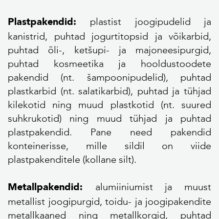
plastist joogipudelid ja
Plastpakendid:
kanistrid, puhtad jogurtitopsid ja võikarbid,
puhtad õli-, ketšupi- ja majoneesipurgid,
puhtad kosmeetika ja hooldustoodete
pakendid (nt. šampoonipudelid), puhtad
plastkarbid (nt. salatikarbid), puhtad ja tühjad
kilekotid ning muud plastkotid (nt. suured
suhkrukotid) ning muud tühjad ja puhtad
plastpakendid. Pane need pakendid
konteinerisse, mille sildil on viide
plastpakenditele (kollane silt).
alumiiniumist ja muust
Metallpakendid:
metallist joogipurgid, toidu- ja joogipakendite
metallkaaned ning metallkorgid, puhtad