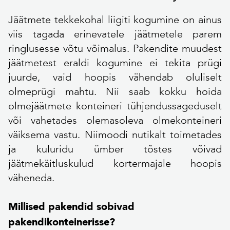
Jäätmete tekkekohal liigiti kogumine on ainus
viis tagada erinevatele jäätmetele parem
ringlusesse võtu võimalus. Pakendite muudest
jäätmetest eraldi kogumine ei tekita prügi
juurde, vaid hoopis vähendab oluliselt
olmeprügi mahtu. Nii saab kokku hoida
olmejäätmete konteineri tühjendussageduselt
või vahetades olemasoleva olmekonteineri
väiksema vastu. Niimoodi nutikalt toimetades
ja kuluridu ümber tõstes võivad
jäätmekäitluskulud kortermajale hoopis
väheneda.
Milli
sed pakendid sobivad
pakendikonteinerisse?