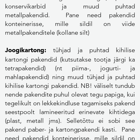
konservikarbid ja muud puhtad
metallpakendid. Pane need pakendid
konteinerisse, mille sildil on viide
metallpakenditele (kollane silt)
tühjad ja puhtad kihilise
Joogikartong:
kartongi pakendid (kutsutakse tootja järgi ka
tetrapakendid) (nt piima-, jogurti- ja
mahlapakendid) ning muud tühjad ja puhtad
kihilise kartongi pakendid. NB! väliselt tundub
nende pakendite puhul olevat tegu papiga, kui
tegelikult on lekkekindluse tagamiseks pakend
seestpoolt lamineeritud erinevate kihtidega
(plast, metall jms). Selletõttu ei sobi see
pakend paber- ja kartongpakendi kasti. Pane
need pakendid konteinerisse, mille sildil on