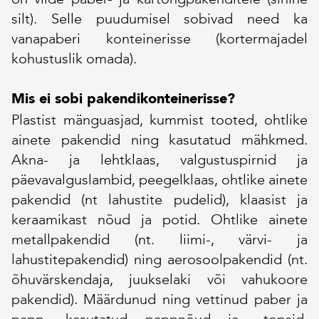
silt). Selle puudumisel sobivad need ka
vanapaberi konteinerisse (kortermajadel
kohustuslik omada).
Mis ei sobi pakendikonteinerisse?
Plastist mänguasjad, kummist tooted, ohtlike
ainete pakendid ning kasutatud mähkmed.
Akna- ja lehtklaas, valgustuspirnid ja
päevavalguslambid, peegelklaas, ohtlike ainete
pakendid (nt lahustite pudelid), klaasist ja
keraamikast nõud ja potid. Ohtlike ainete
metallpakendid (nt. liimi-, värvi- ja
lahustitepakendid) ning aerosoolpakendid (nt.
õhuvärskendaja, juukselaki või vahukoore
pakendid). Määrdunud ning vettinud paber ja