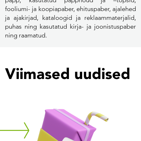
papp, kasutatud pappnõud ja –topsid,
fooliumi- ja koopiapaber, ehituspaber, ajalehed
ja ajakirjad, kataloogid ja reklaammaterjalid,
puhas ning kasutatud kirja- ja joonistuspaber
ning raamatud.
Viimased uudised