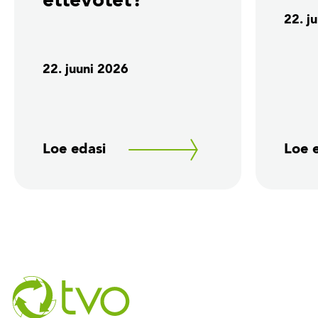
ettevõtet?
22. j
22. juuni 2026
Loe edasi
Loe 