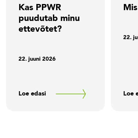
Kas PPWR
Mi
puudutab minu
ettevõtet?
22. j
22. juuni 2026
Loe edasi
Loe 