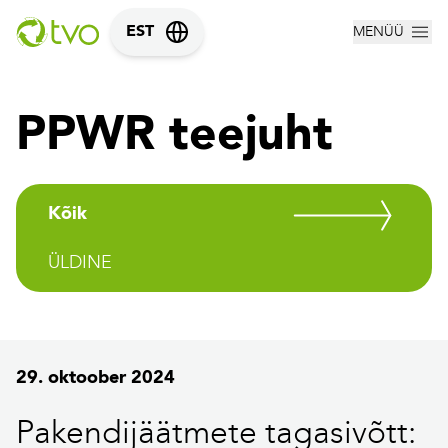
MENÜÜ
EST
PPWR teejuht
Kõik
ÜLDINE
29. oktoober 2024
Pakendijäätmete tagasivõtt: