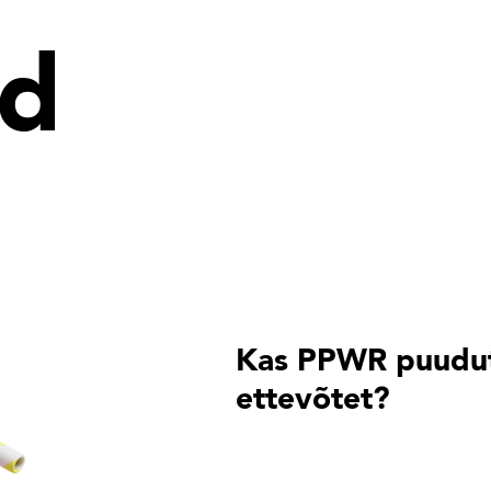
ed
Kas PPWR puudu
ettevõtet?