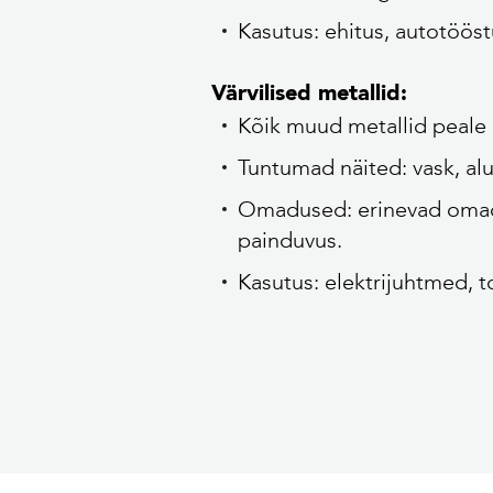
Kasutus: ehitus, autotööst
Värvilised metallid:
Kõik muud metallid peale r
Tuntumad näited: vask, alu
Omadused: erinevad omaduse
painduvus.
Kasutus: elektrijuhtmed, t