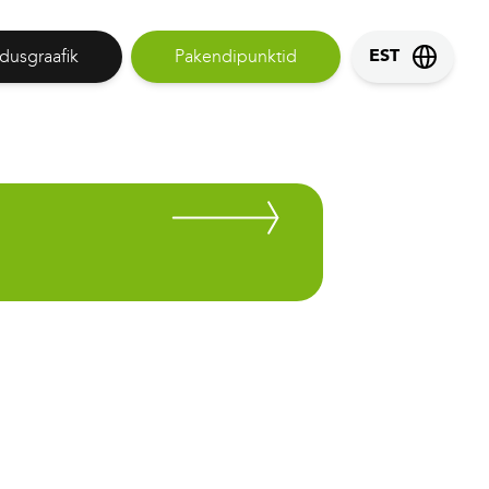
dusgraafik
Pakendipunktid
EST