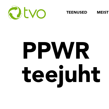
TEENUSED
MEIST
PPWR
teejuht