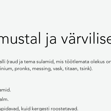
ustal ja värvilise
lli (raud ja tema sulamid, mis töötlemata olekus o
iinium, pronks, messing, vask, titaan, tsink).
lamid.
alm.
pidavad, kuid kergesti roostetavad.