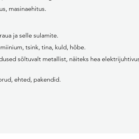
us, masinaehitus.
aua ja selle sulamite.
miinium, tsink, tina, kuld, hõbe.
d sõltuvalt metallist, näiteks hea elektrijuhtivus
orud, ehted, pakendid.