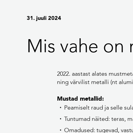
31. juuli 2024
Mis vahe on m
2022. aastast alates mustmeta
ning värvilist metalli (nt alum
Mustad metallid:
Peamiselt raud ja selle su
Tuntumad näited: teras, m
Omadused: tugevad, vastu