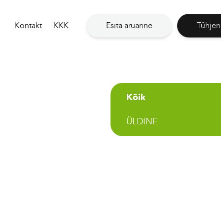
Kontakt
KKK
Esita aruanne
Tühjen
Kõik
ÜLDINE