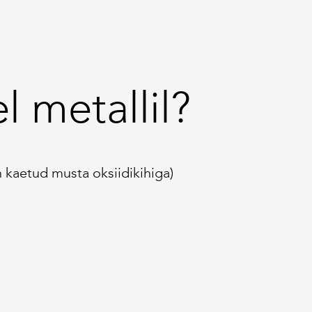
l metallil?
n kaetud musta oksiidikihiga)