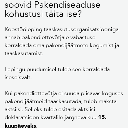
soovid Pakendiseaduse
kohustusi täita ise?
Koostööleping taaskasutusorganisatsiooniga
annab pakendiettevõtjale vabastuse
korraldada oma pakendijäätmete kogumist ja
taaskasutamist.
Lepingu puudumisel tuleb see korraldada
iseseisvalt.
Kui pakendiettevõtja ei suuda piisavas koguses
pakendijäätmeid taaskasutada, tuleb maksta
aktsiisi. Selleks tuleb esitada aktsiisi
deklaratsioon kvartalile järgneva kuu
15.
.
kuupäevaks