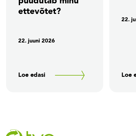
puudutab minu
ettevõtet?
22. j
22. juuni 2026
Loe edasi
Loe 