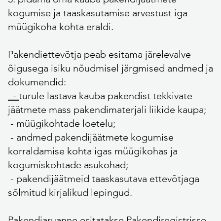
kogumise ja taaskasutamise arvestust iga
müügikoha kohta eraldi.
Pakendiettevõtja peab esitama järelevalve
õigusega isiku nõudmisel järgmised andmed ja
dokumendid:
-
turule lastava kauba pakendist tekkivate
jäätmete mass pakendimaterjali liikide kaupa;
- müügikohtade loetelu;
- andmed pakendijäätmete kogumise
korraldamise kohta igas müügikohas ja
kogumiskohtade asukohad;
- pakendijäätmeid taaskasutava ettevõtjaga
sõlmitud kirjalikud lepingud.
Pakendiaruanne esitatakse Pakendiregistrisse