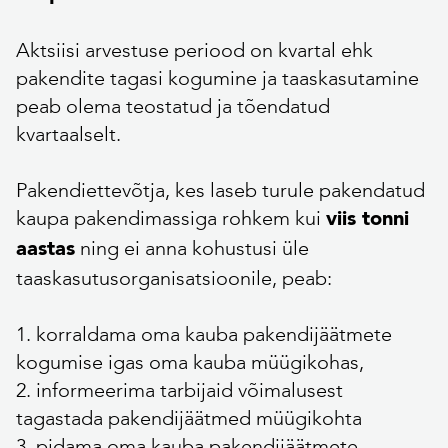
Aktsiisi arvestuse periood on kvartal ehk
pakendite tagasi kogumine ja taaskasutamine
peab olema teostatud ja tõendatud
kvartaalselt.
Pakendiettevõtja, kes laseb turule pakendatud
kaupa pakendimassiga rohkem kui
viis tonni
ning ei anna kohustusi üle
aastas
taaskasutusorganisatsioonile, peab:
1. korraldama oma kauba pakendijäätmete
kogumise igas oma kauba müügikohas,
2. informeerima tarbijaid võimalusest
tagastada pakendijäätmed müügikohta
3. pidama oma kauba pakendijäätmete