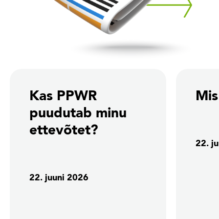
Kas PPWR
Mi
puudutab minu
ettevõtet?
22. j
22. juuni 2026