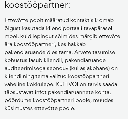
koostööpartner:
Ettevõtte poolt määratud kontaktisik omab
õigust kasutada kliendiportaali tavapärasel
moel, kuid lepingut sõlmides märgib ettevõte
ära koostööpartneri, kes hakkab
pakendiaruandeid esitama. Arvete tasumise
kohustus lasub kliendil, pakendiaruande
auditeerimisega seonduv (kui asjakohane) on
kliendi ning tema valitud koostööpartneri
vaheline kokkulepe. Kui TVOl on tarvis saada
täpsustavat infot pakendiaruannete kohta,
pöördume koostööpartneri poole, muudes
küsimustes ettevõtte poole.