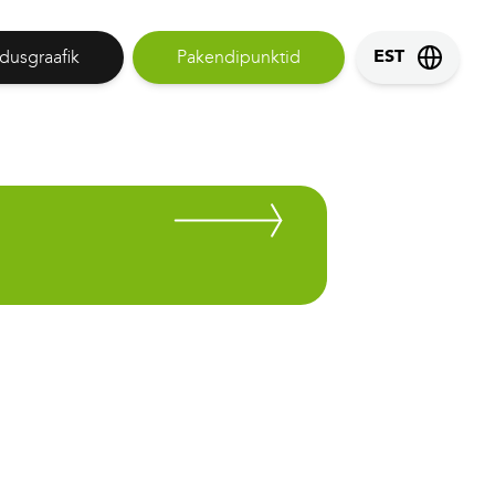
dusgraafik
Pakendipunktid
EST