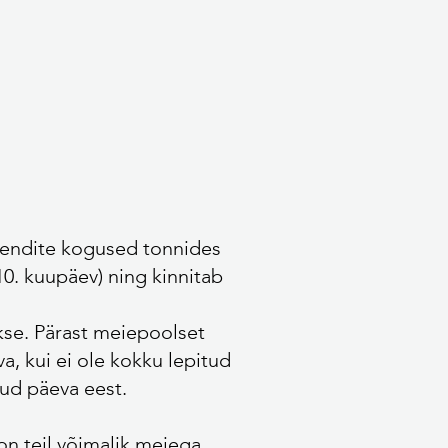
akendite kogused tonnides
0. kuupäev) ning kinnitab
kse. Pärast meiepoolset
, kui ei ole kokku lepitud
tud päeva eest.
on teil võimalik meiega