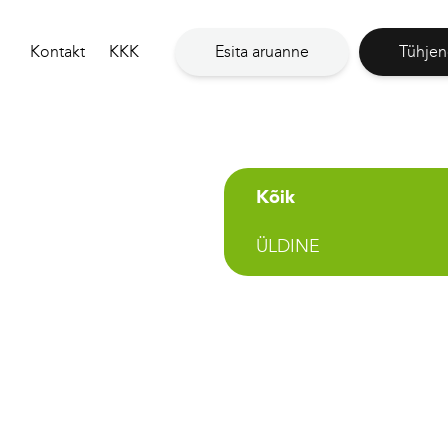
Kontakt
KKK
Esita aruanne
Tühjen
Kõik
ÜLDINE