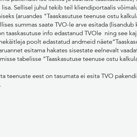
isa. Sellisel juhul tekib teil kliendiportaalis võim
iseks (aruandes "Taaskasutuse teenuse ostu kalkul
millises summas saate TVO-le arve esitada (lisandu
 on taaskasutuse info edastanud TVOle ning see ka
tmekäitleja poolt edastatud andmeid näete“Taaskasu
aruannet esitama hakates sisestate eelnevalt vaad
isse tabelisse “Taaskasutuse teenuse ostu kalkul
sta teenuste eest on tasumata ei esita TVO pakend
.