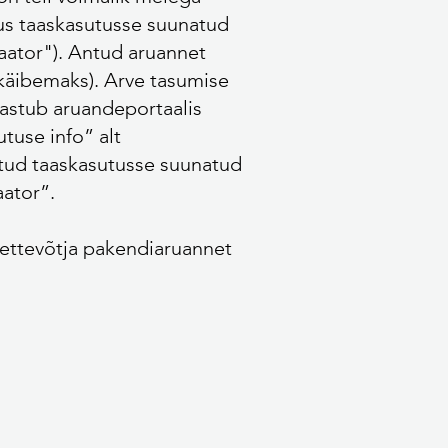
alus taaskasutusse suunatud
aator"). Antud aruannet
b käibemaks). Arve tasumise
jastub aruandeportaalis
tuse info” alt
atud taaskasutusse suunatud
aator”.
iettevõtja pakendiaruannet