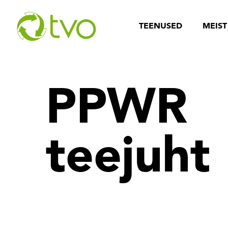
TEENUSED
MEIST
PPWR
teejuht