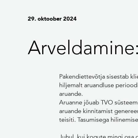
29. oktoober 2024
Arveldamine
Pakendiettevõtja sisestab kl
hiljemalt aruandluse periood
aruande.
Aruanne jõuab TVO süsteemi,
aruande kinnitamist genereer
teisiti. Tasumisega hilinemis
Juhul, kui kogute mingi osa 