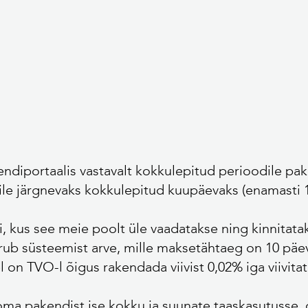
:
iendiportaalis vastavalt kokkulepitud perioodile p
ile järgnevaks kokkulepitud kuupäevaks (enamasti 1
 kus see meie poolt üle vaadatakse ning kinnitata
ub süsteemist arve, mille maksetähtaeg on 10 päeva
el on TVO-l õigus rakendada viivist 0,02% iga viivita
oma pakendist ise kokku ja suunate taaskasutusse, 