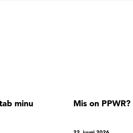
tab minu
Mis on PPWR?
22. juuni 2026