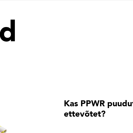
ed
Kas PPWR puudu
ettevõtet?