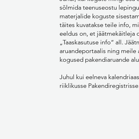
sõlmida teenuseostu lepingu l
materjalide koguste sisestam
täites kuvatakse teile info, 
eeldus on, et jäätmekäitleja
„Taaskasutuse info“ all. Jää
aruandeportaalis ning meile 
kogused pakendiaruande alum
Juhul kui eelneva kalendriaa
riiklikusse Pakendiregistrisse