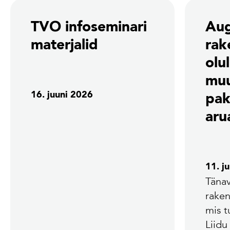
TVO infoseminari
Aug
materjalid
rak
olu
mu
16. juuni 2026
pak
aru
11. j
Tänav
rake
mis 
Liidu