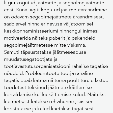
liigiti kogutud jäätmete ja segaolmejäätmete
eest. Kuna liigiti kogutud jäätmeteäraandmine
on odavam segaolmejäätmete äraandmisest,
saab arvel hinna erinevuse väljatoomisel
keskkonnaministeeriumi hinnangul inimesi
motiveerida näiteks paberit ja pakendeid
segaolmejäätmetesse mitte viskama.
Samuti täpsustatakse jäätmeseaduse
muudatusegatootjate ja
tootjavastutusorganisatsiooni rahalise tagatise
nõudeid. Probleemtoote tootja rahaline
tagatis peab katma nii tema poolt turule lastud
toodetest tekkinud jäätmete käitlemise
korraldamise kui ka käitlemise kulud. Näiteks,
kui metsast leitakse rehvihunnik, siis see
koristatakse ja kulud kaetakse tagatisest.