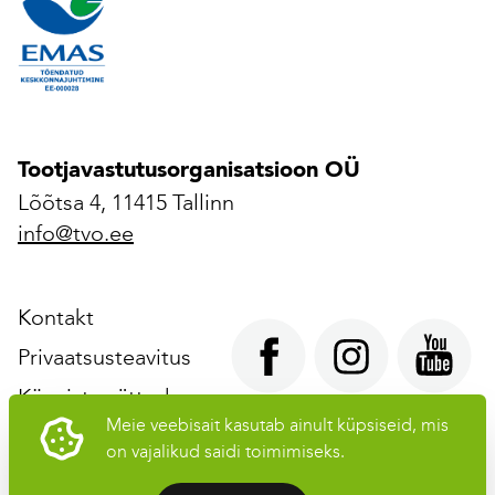
Tootjavastutusorganisatsioon OÜ
Lõõtsa 4, 11415 Tallinn
info@tvo.ee
Kontakt
Privaatsusteavitus
Küpsiste sätted
Meie veebisait kasutab ainult küpsiseid, mis
on vajalikud saidi toimimiseks.
Tootjavastutusorganisatsioon OÜ © 2026 Kõik õigused