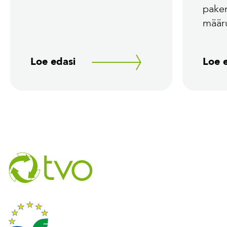
pake
määr
Loe edasi
Loe 