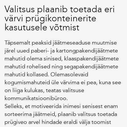
Valitsus plaanib toetada eri
värvi prügikonteinerite
kasutusele võtmist
Täpsemalt peaksid jäätmeseaduse muutmise
järel uued paberi- ja kartongpakendijäätmete
mahutid olema sinised, klaaspakendijäätmete
mahutid rohelised ning segapakendijäätmete
mahutid kollased. Olemasolevaid
kogumismahuteid üle värvima ei pea, kuna see
on liiga kulukas, teatas valitsuse
kommunikatsioonibüroo.
Selleks, et motiveerida inimesi senisest enam
sorteerima jäätmeid, plaanib valitsus toetada
prügiveo arvel hindade eraldi välja toomist