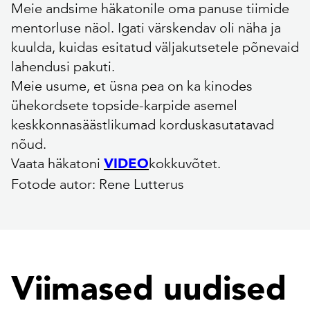
Meie andsime häkatonile oma panuse tiimide
mentorluse näol. Igati värskendav oli näha ja
kuulda, kuidas esitatud väljakutsetele põnevaid
lahendusi pakuti.
Meie usume, et üsna pea on ka kinodes
ühekordsete topside-karpide asemel
keskkonnasäästlikumad korduskasutatavad
nõud.
Vaata häkatoni
kokkuvõtet.
VIDEO
Fotode autor: Rene Lutterus
Viimased uudised