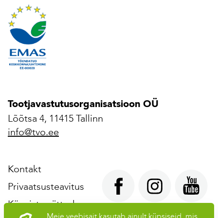
Tootjavastutusorganisatsioon OÜ
Lõõtsa 4, 11415 Tallinn
info@tvo.ee
Kontakt
Privaatsusteavitus
Küpsiste sätted
Meie veebisait kasutab ainult küpsiseid, mis