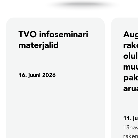
TVO infoseminari
Aug
materjalid
rak
olu
mu
16. juuni 2026
pak
aru
11. j
Tänav
rake