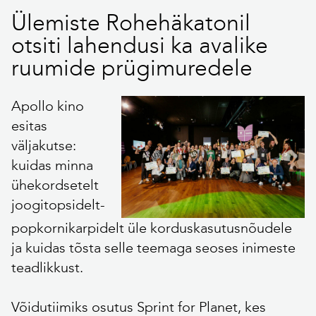
Ülemiste Rohehäkatonil
otsiti lahendusi ka avalike
ruumide prügimuredele
Apollo kino
esitas
väljakutse:
kuidas minna
ühekordsetelt
joogitopsidelt-
popkornikarpidelt üle korduskasutusnõudele
ja kuidas tõsta selle teemaga seoses inimeste
teadlikkust.
Võidutiimiks osutus Sprint for Planet, kes