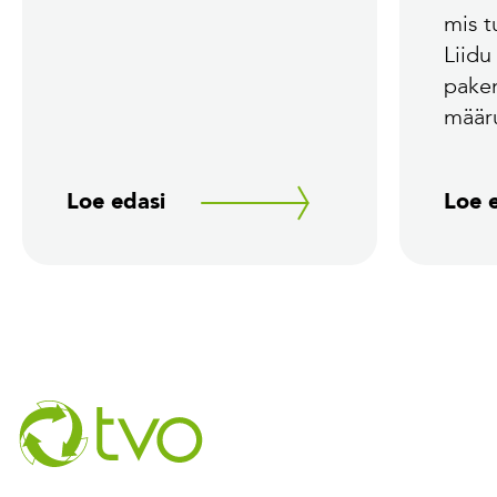
mis 
Liidu
pake
määr
Loe edasi
Loe 