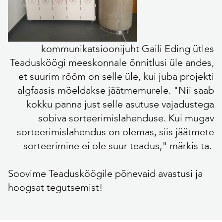
kommunikatsioonijuht Gaili Eding ütles
Teadusköögi meeskonnale õnnitlusi üle andes,
et suurim rõõm on selle üle, kui juba projekti
algfaasis mõeldakse jäätmemurele. "Nii saab
kokku panna just selle asutuse vajadustega
sobiva sorteerimislahenduse. Kui mugav
sorteerimislahendus on olemas, siis jäätmete
sorteerimine ei ole suur teadus," märkis ta.
Soovime Teadusköögile põnevaid avastusi ja
hoogsat tegutsemist!