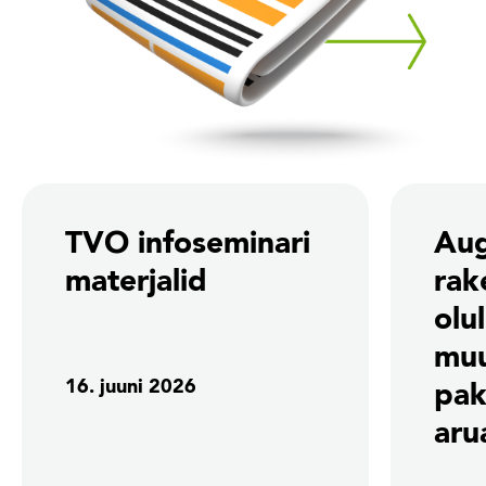
TVO infoseminari
Aug
materjalid
rak
olu
mu
16. juuni 2026
pak
aru