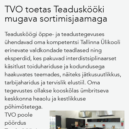
TVO toetas Teaduskööki
mugava sortimisjaamaga
Teadusköögi õppe- ja teadustegevuses
ühendavad oma kompetentsi Tallinna Ülikooli
erinevate valdkondade teadlased ning
eksperdid, kes pakuvad interdistsiplinaarset
käsitlust toiduhariduse ja kodundusega
haakuvates teemades, näiteks jätkusuutlikkus,
tarbijaharidus ja tervislik elustiil. Oma
tegevustes ollakse kooskõlas ümbritseva
keskkonna heaolu ja kestlikkuse
põhimõtetega.
TVO poole
pöördus