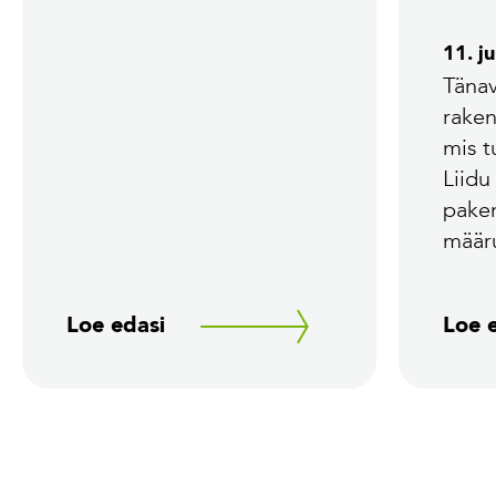
11. j
Tänav
rake
mis 
Liidu
pake
määr
Loe edasi
Loe 