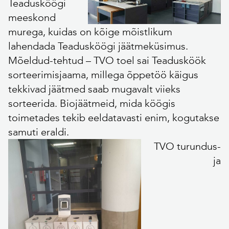
Teadusköögi
meeskond
murega, kuidas on kõige mõistlikum
lahendada Teadusköögi jäätmeküsimus.
Mõeldud-tehtud – TVO toel sai Teadusköök
sorteerimisjaama, millega õppetöö käigus
tekkivad jäätmed saab mugavalt viieks
sorteerida. Biojäätmeid, mida köögis
toimetades tekib eeldatavasti enim, kogutakse
samuti eraldi.
TVO turundus-
ja