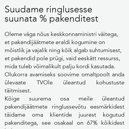
Suudame ringlusesse
suunata % pakenditest
Oleme väga nõus keskkonnaministri väitega,
et pakendijäätmete eraldi kogumine on
mõistlik ja vajalik ning kõik algab suhtumisest,
et pakendid pole prügi, vaid eeskätt ressurss,
mida tuleb võimalikult palju kordi kasutada.
Olukorra avamiseks soovime omaltpoolt anda
ülevaate TVOle üleantud kohustuste
täitmisest.
Kõige suurema osa meile üleantud
pakendijäätmete ringlussevõtu eesmärkidest
täidame oma klientide juurest kogutud
pakenditega, see osakaal on 67% kõikidest