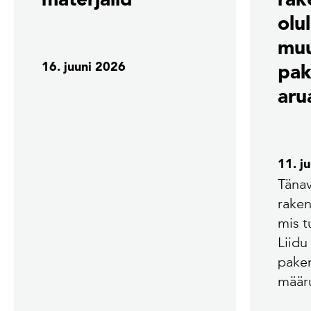
materjalid
rak
olu
mu
16. juuni 2026
pak
aru
11. j
Tänav
rake
mis 
Liidu
pake
määr