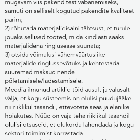
mugavam viis pakenditest vabanemiseks,
samuti on selliselt kogutud pakendite kvaliteet
parim;
2) rõhutada materjalidisaini tähtsust, et turule
jõuaks sellised tooted, mida kindlasti saaks
materjalidena ringlusesse suunata;
3) otsida võimalusi vähemväärtuslike
materjalide ringlussevõtuks ja kehtestada
suuremad maksud nende
põletamisele/ladestamisele.
Meedia ilmunud artiklid tõid ausalt ja valusalt
välja, et kogu süsteemis on olulisi puudujääke
nii riiklikul tasandil, ettevõtete seas ja elanike
hoiakutes. Nüüd on vaja teha riiklikul tasandil
olulisi otsuseid, et olukorda lahendada ja kogu
sektori toimimist korrastada.