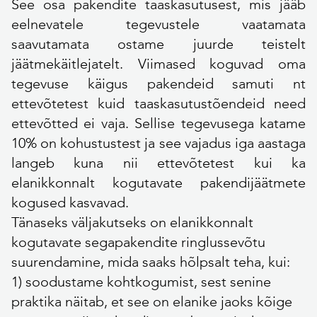
See osa pakendite taaskasutusest, mis jääb
eelnevatele tegevustele vaatamata
saavutamata ostame juurde teistelt
jäätmekäitlejatelt. Viimased koguvad oma
tegevuse käigus pakendeid samuti nt
ettevõtetest kuid taaskasutustõendeid need
ettevõtted ei vaja. Sellise tegevusega katame
10% on kohustustest ja see vajadus iga aastaga
langeb kuna nii ettevõtetest kui ka
elanikkonnalt kogutavate pakendijäätmete
kogused kasvavad.
Tänaseks väljakutseks on elanikkonnalt
kogutavate segapakendite ringlussevõtu
suurendamine, mida saaks hõlpsalt teha, kui:
1) soodustame kohtkogumist, sest senine
praktika näitab, et see on elanike jaoks kõige