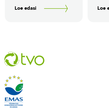
Loe edasi
Loe 