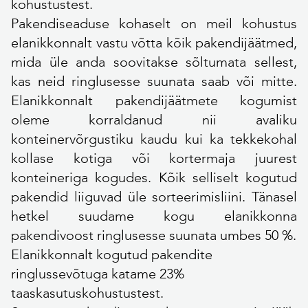
kohustustest.
Pakendiseaduse kohaselt on meil kohustus
elanikkonnalt vastu võtta kõik pakendijäätmed,
mida üle anda soovitakse sõltumata sellest,
kas neid ringlusesse suunata saab või mitte.
Elanikkonnalt pakendijäätmete kogumist
oleme korraldanud nii avaliku
konteinervõrgustiku kaudu kui ka tekkekohal
kollase kotiga või kortermaja juurest
konteineriga kogudes. Kõik selliselt kogutud
pakendid liiguvad üle sorteerimisliini. Tänasel
hetkel suudame kogu elanikkonna
pakendivoost ringlusesse suunata umbes 50 %.
Elanikkonnalt kogutud pakendite
ringlussevõtuga katame 23%
taaskasutuskohustustest.