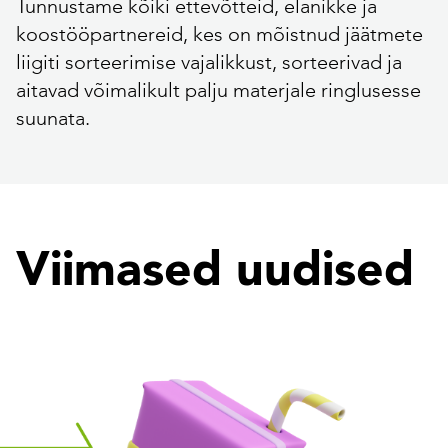
Tunnustame kõiki ettevõtteid, elanikke ja
koostööpartnereid, kes on mõistnud jäätmete
liigiti sorteerimise vajalikkust, sorteerivad ja
aitavad võimalikult palju materjale ringlusesse
suunata.
Viimased uudised