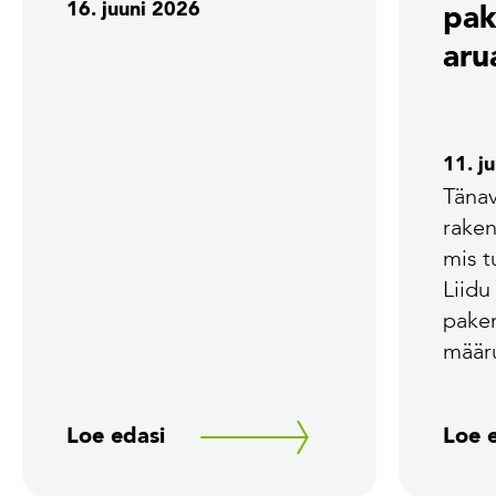
16. juuni 2026
pak
aru
11. j
Tänav
rake
mis 
Liidu
pake
määr
Loe edasi
Loe 