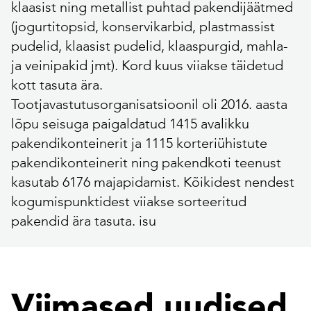
klaasist ning metallist puhtad pakendijäätmed
(jogurtitopsid, konservikarbid, plastmassist
pudelid, klaasist pudelid, klaaspurgid, mahla-
ja veinipakid jmt). Kord kuus viiakse täidetud
kott tasuta ära.
Tootjavastutusorganisatsioonil oli 2016. aasta
lõpu seisuga paigaldatud 1415 avalikku
pakendikonteinerit ja 1115 korteriühistute
pakendikonteinerit ning pakendkoti teenust
kasutab 6176 majapidamist. Kõikidest nendest
kogumispunktidest viiakse sorteeritud
pakendid ära tasuta. isu
Viimased uudised