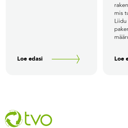
rake
mis 
Liidu
pake
määr
Loe edasi
Loe 