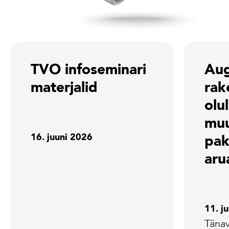
TVO infoseminari
Aug
materjalid
rak
olu
mu
16. juuni 2026
pak
aru
11. j
Tänav