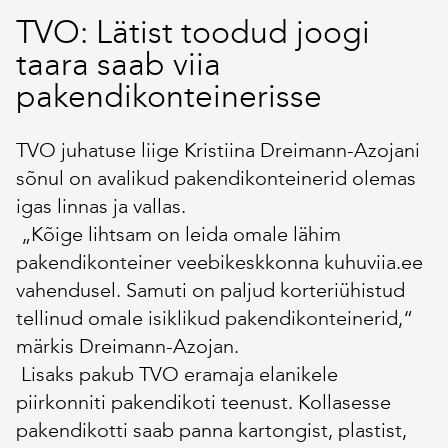
TVO: Lätist toodud joogi
taara saab viia
pakendikonteinerisse
TVO juhatuse liige Kristiina Dreimann-Azojani
sõnul on avalikud pakendikonteinerid olemas
igas linnas ja vallas.
„Kõige lihtsam on leida omale lähim
pakendikonteiner veebikeskkonna kuhuviia.ee
vahendusel. Samuti on paljud korteriühistud
tellinud omale isiklikud pakendikonteinerid,“
märkis Dreimann-Azojan.
Lisaks pakub TVO eramaja elanikele
piirkonniti pakendikoti teenust. Kollasesse
pakendikotti saab panna kartongist, plastist,