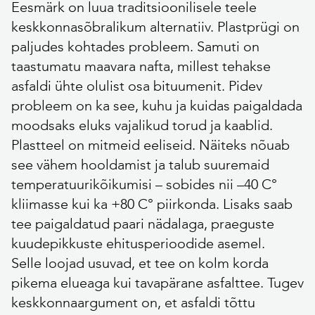
Eesmärk on luua traditsioonilisele teele
keskkonnasõbralikum alternatiiv. Plastprügi on
paljudes kohtades probleem. Samuti on
taastumatu maavara nafta, millest tehakse
asfaldi ühte olulist osa bituumenit. Pidev
probleem on ka see, kuhu ja kuidas paigaldada
moodsaks eluks vajalikud torud ja kaablid.
Plastteel on mitmeid eeliseid. Näiteks nõuab
see vähem hooldamist ja talub suuremaid
temperatuurikõikumisi – sobides nii –40 C°
kliimasse kui ka +80 C° piirkonda. Lisaks saab
tee paigaldatud paari nädalaga, praeguste
kuudepikkuste ehitusperioodide asemel.
Selle loojad usuvad, et tee on kolm korda
pikema elueaga kui tavapärane asfalttee. Tugev
keskkonnaargument on, et asfaldi tõttu