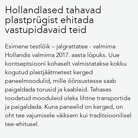
Hollandlased tahavad
plastprügist ehitada
vastupidavaid teid
Esimene testlõik – jalgrattatee - valmima
Hollandis valmima 2017. aasta lõpuks. Uue
kontseptsiooni kohaselt valmistatakse kokku
kogutud plastjäätmetest kerged
paneelmoodulid, mille õõnsustesse saab
paigaldada torusid ja kaableid. Tehases
toodetud mooduleid oleks lihtne transportida
ja paigaldada. Kuna paneelid on kerged, on
oht tee vajumisele väiksem kui traditsioonilisel
tee-ehitusel.