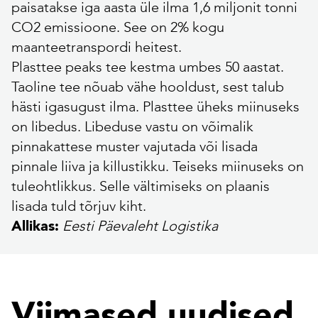
paisatakse iga aasta üle ilma 1,6 miljonit tonni
CO2 emissioone. See on 2% kogu
maanteetranspordi heitest.
Plasttee peaks tee kestma umbes 50 aastat.
Taoline tee nõuab vähe hooldust, sest talub
hästi igasugust ilma. Plasttee üheks miinuseks
on libedus. Libeduse vastu on võimalik
pinnakattese muster vajutada või lisada
pinnale liiva ja killustikku. Teiseks miinuseks on
tuleohtlikkus. Selle vältimiseks on plaanis
lisada tuld tõrjuv kiht.
Eesti Päevaleht Logistika
Allikas:
Viimased uudised