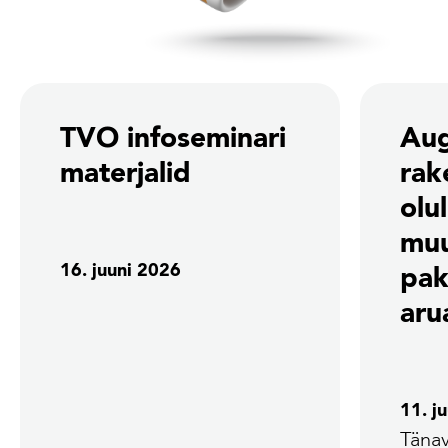
TVO infoseminari
Aug
materjalid
rak
olu
mu
16. juuni 2026
pak
aru
11. j
Tänav