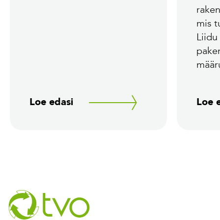
rake
mis 
Liidu
pake
määr
Loe edasi
Loe 