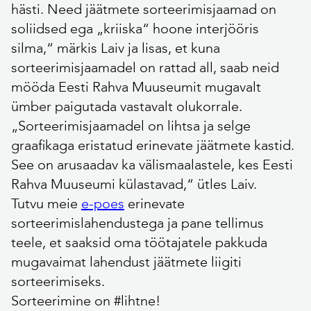
hästi. Need jäätmete sorteerimisjaamad on
soliidsed ega „kriiska“ hoone interjööris
silma,“ märkis Laiv ja lisas, et kuna
sorteerimisjaamadel on rattad all, saab neid
mööda Eesti Rahva Muuseumit mugavalt
ümber paigutada vastavalt olukorrale.
„Sorteerimisjaamadel on lihtsa ja selge
graafikaga eristatud erinevate jäätmete kastid.
See on arusaadav ka välismaalastele, kes Eesti
Rahva Muuseumi külastavad,“ ütles Laiv.
Tutvu meie
e-poes
erinevate
sorteerimislahendustega ja pane tellimus
teele, et saaksid oma töötajatele pakkuda
mugavaimat lahendust jäätmete liigiti
sorteerimiseks.
Sorteerimine on #lihtne!