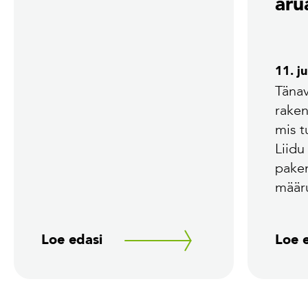
aru
11. j
Tänav
rake
mis 
Liidu
pake
määr
Loe edasi
Loe 