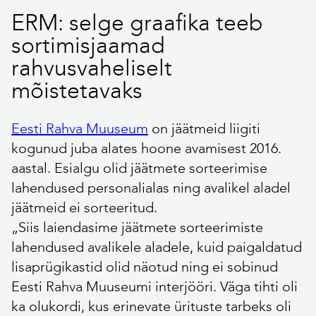
ERM: selge graafika teeb
sortimisjaamad
rahvusvaheliselt
mõistetavaks
Eesti Rahva Muuseum
on jäätmeid liigiti
kogunud juba alates hoone avamisest 2016.
aastal. Esialgu olid jäätmete sorteerimise
lahendused personalialas ning avalikel aladel
jäätmeid ei sorteeritud.
„Siis laiendasime jäätmete sorteerimiste
lahendused avalikele aladele, kuid paigaldatud
lisaprügikastid olid näotud ning ei sobinud
Eesti Rahva Muuseumi interjööri. Väga tihti oli
ka olukordi, kus erinevate ürituste tarbeks oli