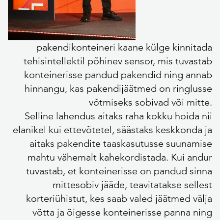
pakendikonteineri kaane külge kinnitada
tehisintellektil põhinev sensor, mis tuvastab
konteinerisse pandud pakendid ning annab
hinnangu, kas pakendijäätmed on ringlusse
võtmiseks sobivad või mitte.
Selline lahendus aitaks raha kokku hoida nii
elanikel kui ettevõtetel, säästaks keskkonda ja
aitaks pakendite taaskasutusse suunamise
mahtu vähemalt kahekordistada. Kui andur
tuvastab, et konteinerisse on pandud sinna
mittesobiv jääde, teavitatakse sellest
korteriühistut, kes saab valed jäätmed välja
võtta ja õigesse konteinerisse panna ning