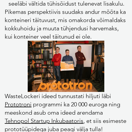
seeläbi vältida tühisõidust tulenevat lisakulu.
Pikemas perspektiivis suudaks andur mõõta ka
konteineri täituvust, mis omakorda võimaldaks
kokkuhoidu ja muuta tühjendusi harvemaks,
kui konteiner veel täitunud ei ole.
WasteLockeri ideed tunnustati hiljuti läbi
Prototroni
programmi ka 20 000 euroga ning
meeskond asub oma ideed arendama
Tehnopol Startup Inkubaatoris
, et siis esimeste
prototüüpidega juba peagi välja tulla!