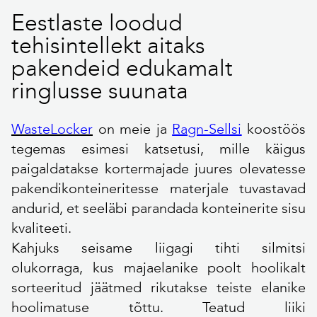
Eestlaste loodud
tehisintellekt aitaks
pakendeid edukamalt
ringlusse suunata
WasteLocker
on meie ja
Ragn-Sellsi
koostöös
tegemas esimesi katsetusi, mille käigus
paigaldatakse kortermajade juures olevatesse
pakendikonteineritesse materjale tuvastavad
andurid, et seeläbi parandada konteinerite sisu
kvaliteeti.
Kahjuks seisame liigagi tihti silmitsi
olukorraga, kus majaelanike poolt hoolikalt
sorteeritud jäätmed rikutakse teiste elanike
hoolimatuse tõttu. Teatud liiki