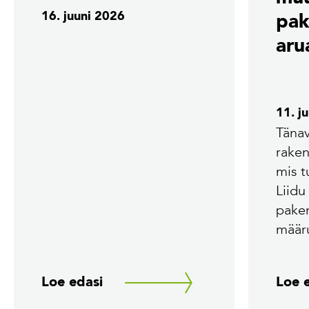
16. juuni 2026
pak
aru
11. j
Tänav
rake
mis 
Liidu
pake
määr
Loe edasi
Loe 