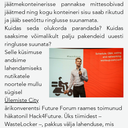
jäätmekonteinerisse pannakse mittesobivad
jäätmed ning kogu konteineri sisu saab rikutud
ja jääb seetõttu ringlusse suunamata.
Kuidas seda olukorda parandada? Kuidas
saaksime võimalikult palju pakendeid uuesti
ringlusse suunata?
Selle küsimuse
andsime
lahendamiseks
nutikatele
noortele mullu
sügisel
Ülemiste City
ärikonverentsi Future Forum raames toimunud
häkatonil Hack4Future. Üks tiimidest –
WasteLocker –, pakkus välja lahenduse, mis