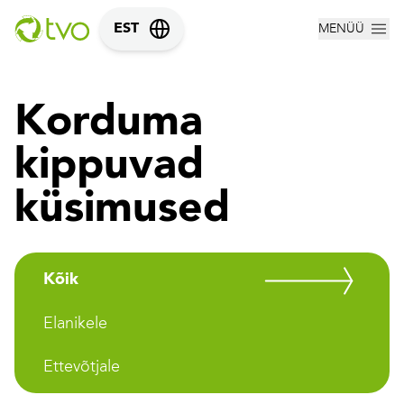
MENÜÜ
EST
Korduma
kippuvad
küsimused
Kõik
Elanikele
Ettevõtjale