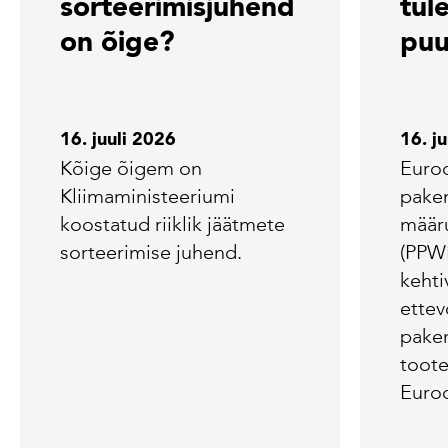
sorteerimisjuhend
tul
on õige?
puu
16. juuli 2026
16. j
Kõige õigem on
Euroo
Kliimaministeeriumi
pake
koostatud riiklik jäätmete
määr
sorteerimise juhend.
(PPW
kehti
ettev
pake
toote
Euroo