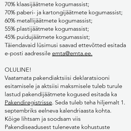
70% klaasijäätmete kogumassist;
70% paberi- ja kartongijäätmete kogumassist;
60% metallijäätmete kogumassist;
55% plastijäätmete kogumassist;
45% puidujäätmete kogumassist;
Täiendavaid lüsimusi saavad ettevõtted esitada
e-posti aadressile
emta@emta.ee.
OLULINE!
Vaatamata pakendiaktsiisi deklaratsiooni
esitamisele ja aktsiisi maksmisele tuleb turule
lastud pakendijäätmete kogused esitada ka
Pakendiregistrisse
. Seda tuleb teha hiljemalt 1.
septembriks eelneva kalendriaasta kohta.
Kõige lihtsam ja soodsam viis
Pakendiseadusest tulenevate kohustuste