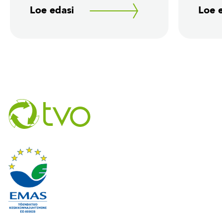
Loe edasi
Loe 