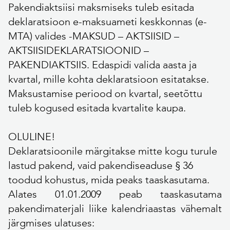
Pakendiaktsiisi maksmiseks tuleb esitada
deklaratsioon e-maksuameti keskkonnas (e-
MTA) valides -MAKSUD – AKTSIISID –
AKTSIISIDEKLARATSIOONID –
PAKENDIAKTSIIS. Edaspidi valida aasta ja
kvartal, mille kohta deklaratsioon esitatakse.
Maksustamise periood on kvartal, seetõttu
tuleb kogused esitada kvartalite kaupa.
OLULINE!
Deklaratsioonile märgitakse mitte kogu turule
lastud pakend, vaid pakendiseaduse § 36
toodud kohustus, mida peaks taaskasutama.
Alates 01.01.2009 peab taaskasutama
pakendimaterjali liike kalendriaastas vähemalt
järgmises ulatuses: