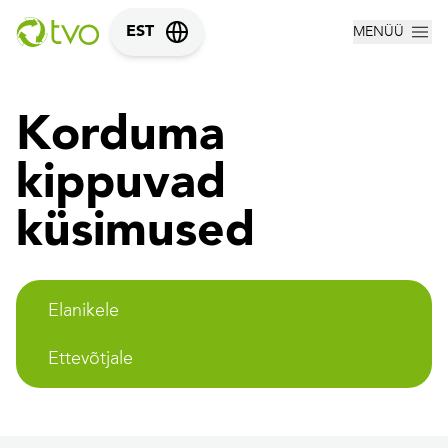
MENÜÜ
EST
Korduma
kippuvad
küsimused
Elanikele
Ettevõtjale