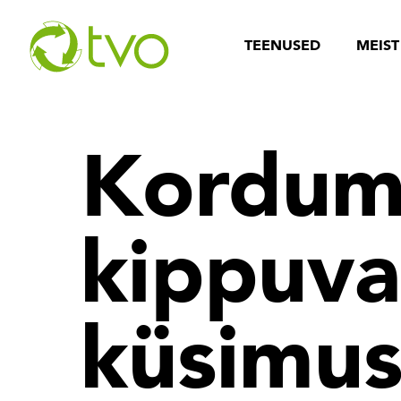
TEENUSED
MEIST
Kordum
kippuv
küsimu