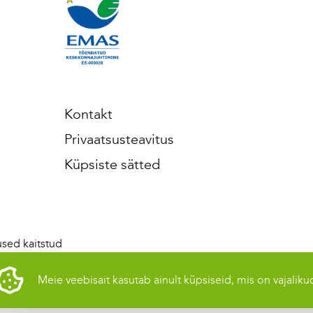
Kontakt
Privaatsusteavitus
Küpsiste sätted
sed kaitstud
Meie veebisait kasutab ainult küpsiseid, mis on vajaliku