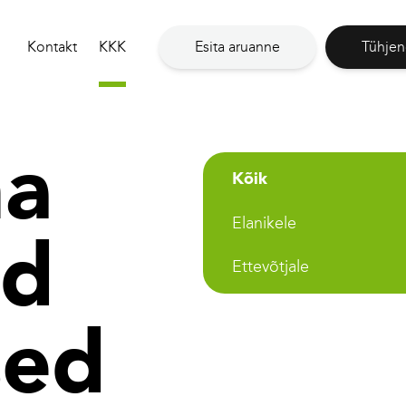
Kontakt
KKK
Esita aruanne
Tühjen
a
Kõik
Elanikele
ad
Ettevõtjale
sed