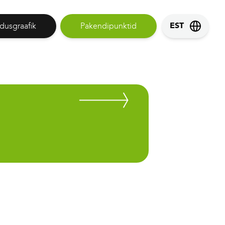
dusgraafik
Pakendipunktid
EST