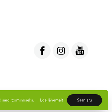
d saidi toimimiseks.
Loe lähemalt
Saan aru