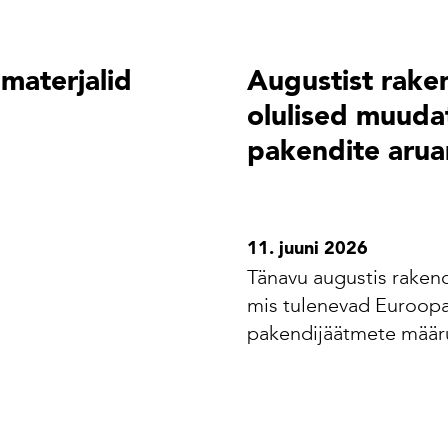
materjalid
Augustist rak
olulised muuda
pakendite arua
11. juuni 2026
Tänavu augustis rake
mis tulenevad Euroopa 
pakendijäätmete määr