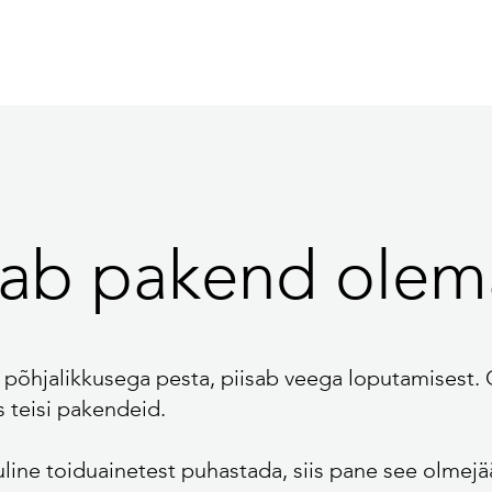
eab pakend olem
u põhjalikkusega pesta, piisab veega loputamisest.
s teisi pakendeid.
ine toiduainetest puhastada, siis pane see olmejää