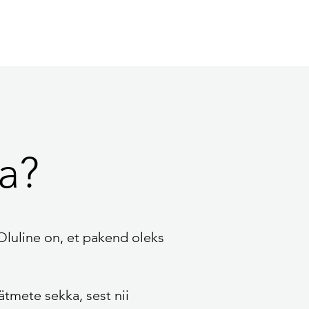
a?
 Oluline on, et pakend oleks
tmete sekka, sest nii