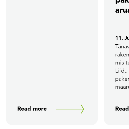
pak
aru
11. J
Tänav
rake
mis 
Liidu
pake
määr
Read more
Read